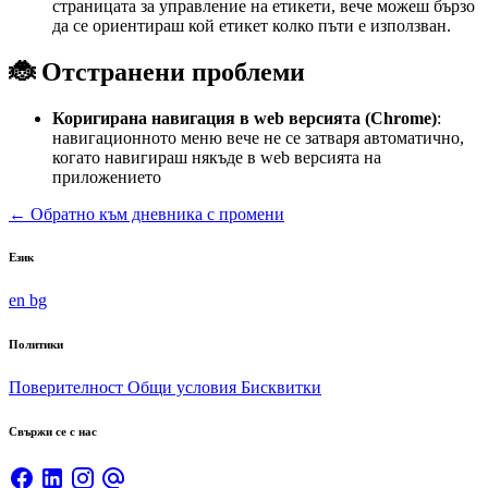
страницата за управление на етикети, вече можеш бързо
да се ориентираш кой етикет колко пъти е използван.
🐞 Отстранени проблеми
Коригирана навигация в web версията (Chrome)
:
навигационното меню вече не се затваря автоматично,
когато навигираш някъде в web версията на
приложението
← Обратно към дневника с промени
Език
en
bg
Политики
Поверителност
Общи условия
Бисквитки
Свържи се с нас