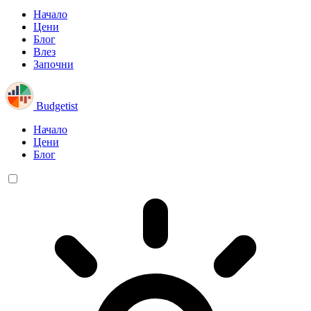
Начало
Цени
Блог
Влез
Започни
Budgetist
Начало
Цени
Блог