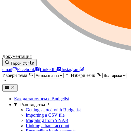
Документация
Търси
Ctrl
K
email
Facebook
LinkedIn
Instagram
Избери тема
Избери език
Как да започнем с Budgetist
Ръководства
Getting started with Budgetist
Importing a CSV file
Migrating from YNAB
Linking a bank account
Reconciling bank accounts