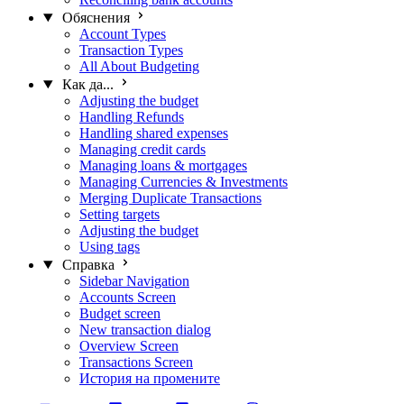
Обяснения
Account Types
Transaction Types
All About Budgeting
Как да...
Adjusting the budget
Handling Refunds
Handling shared expenses
Managing credit cards
Managing loans & mortgages
Managing Currencies & Investments
Merging Duplicate Transactions
Setting targets
Adjusting the budget
Using tags
Справка
Sidebar Navigation
Accounts Screen
Budget screen
New transaction dialog
Overview Screen
Transactions Screen
История на промените