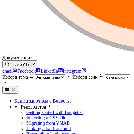
Документация
Търси
Ctrl
K
email
Facebook
LinkedIn
Instagram
Избери тема
Избери език
Как да започнем с Budgetist
Ръководства
Getting started with Budgetist
Importing a CSV file
Migrating from YNAB
Linking a bank account
Reconciling bank accounts