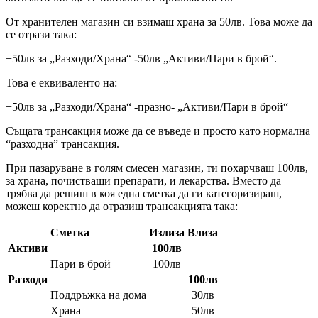
От хранителен магазин си взимаш храна за 50лв. Това може да
се отрази така:
+50лв за „Разходи/Храна“ -50лв „Активи/Пари в брой“.
Това е еквиваленто на:
+50лв за „Разходи/Храна“ -празно- „Активи/Пари в брой“
Същата трансакция може да се въведе и просто като нормална
“разходна” трансакция.
При пазаруване в голям смесен магазин, ти похарчваш 100лв,
за храна, почистващи препарати, и лекарства. Вместо да
трябва да решиш в коя една сметка да ги категоризираш,
можеш коректно да отразиш трансакцията така:
Сметка
Излиза
Влиза
Активи
100лв
Пари в брой
100лв
Разходи
100лв
Поддръжка на дома
30лв
Храна
50лв