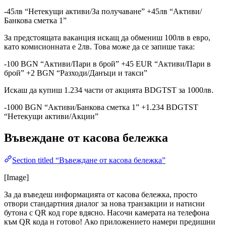
-45лв “Нетекущи активи/За получаване” +45лв “Активи/
Банкова сметка 1”
За предстоящата ваканция искащ да обмениш 100лв в евро,
като комисионната е 2лв. Това може да се запише така:
-100 BGN “Активи/Пари в брой” +45 EUR “Активи/Пари в
брой” +2 BGN “Разходи/Данъци и такси”
Искаш да купиш 1.234 части от акцията BDGTST за 1000лв.
-1000 BGN “Активи/Банкова сметка 1” +1.234 BDGTST
“Нетекущи активи/Акции”
Въвеждане от касова бележка
Section titled “Въвеждане от касова бележка”
[Image]
За да въведеш информацията от касова бележка, просто
отвори стандартния диалог за нова транзакции и натисни
бутона с QR код горе вдясно. Насочи камерата на телефона
към QR кода н готово! Ако приложението намери предишни