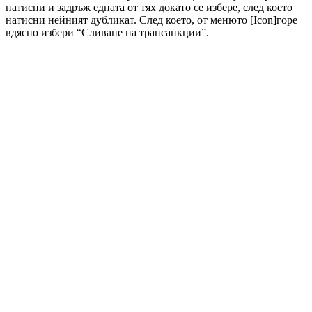
натисни и задръж едната от тях докато се избере, след което
натисни нейният дубликат. След което, от менюто [Icon]горе
вдясно избери “Сливане на трансанкции”.