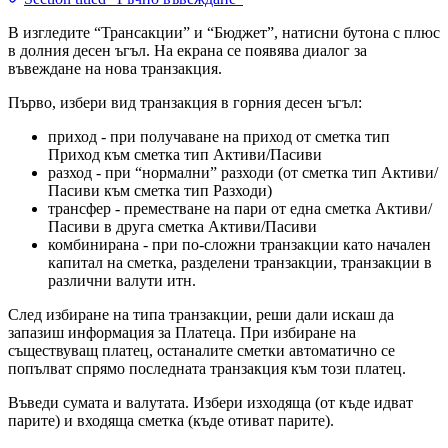
В изгледите “Трансакции” и “Бюджет”, натисни бутона с плюс
в долния десен ъгъл. На екрана се появява диалог за
въвеждане на нова транзакция.
Първо, избери вид транзакция в горния десен ъгъл:
приход - при получаване на приход от сметка тип
Приход към сметка тип Активи/Пасиви
разход - при “нормални” разходи (от сметка тип Активи/
Пасиви към сметка тип Разходи)
трансфер - преместване на пари от една сметка Активи/
Пасиви в друга сметка Активи/Пасиви
комбинирана - при по-сложни транзакции като начален
капитал на сметка, разделени транзакции, транзакции в
различни валути итн.
След избиране на типа транзакции, реши дали искаш да
запазиш информация за Платеца. При избиране на
съществуващ платец, останалите сметки автоматично се
попълват спрямо последната транзакция към този платец.
Въведи сумата и валутата. Избери изходяща (от къде идват
парите) и входяща сметка (къде отиват парите).