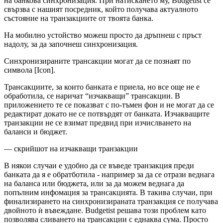
на банкова синхронизация. При натискането му, Budgetist се
свързва с нашият посредник, който получава актуалното
състояние на транзакциите от твоята банка.
На мобилно устойство можеш просто да дръпнеш с пръст
надолу, за да започнеш синхронизация.
Синхронизираните трансакции могат да се познаят по
символа [Icon].
Трансакциите, за които банката е приела, но все още не е
обработила, се наричат “изчакващи” трансакции. В
приложението те се показват с по-тъмен фон и не могат да се
редактират докато не се потвърдят от банката. Изчакващите
транзакции не се взимат предвид при изчислването на
баланси и бюджет.
— скрийшот на изчакващи транзакции
В някои случаи е удобно да се въведе транзакция преди
банката да я е обратботила - например за да се отрази веднага
на баланса или бюджета, или за да можем веднага да
попълним инфомация за трансакцията. В такива случаи, при
финализирането на синхронизираната транзакция се получава
двойното ѝ въвеждане. Budgetist решава този проблем като
позволява сливането на трансакции с еднаква сума. Просто