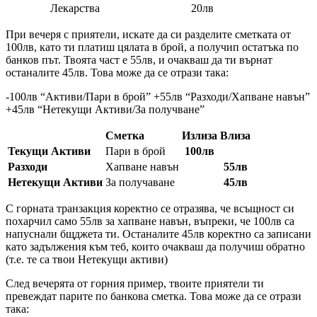
Лекарства
20лв
При вечеря с приятели, искате да си разделите сметката от
100лв, като ти платиш цялата в брой, а получип остатъка по
банков път. Твоята част е 55лв, и очакваш да ти върнат
останалите 45лв. Това може да се отрази така:
-100лв “Активи/Пари в брой” +55лв “Разходи/Хапване навън”
+45лв “Нетекущи Активи/За получване”
Сметка
Излиза
Влиза
Текущи Активи
Пари в брой
100лв
Разходи
Хапване навън
55лв
Нетекущи Активи
За получаване
45лв
С горната транзакция коректно се отразява, че всъщност си
похарчил само 55лв за хапване навън, въпреки, че 100лв са
напуснали бщджета ти. Останалите 45лв коректно са записани
като задължения към теб, които очакваш да получиш обратно
(т.е. те са твои Нетекущи активи)
След вечерята от горния пример, твоите приятели ти
превеждат парите по банкова сметка. Това може да се отрази
така: