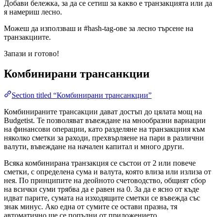
Добави бележка, за да се сетиш за какво е транзакцията или да
я намериш лесно.
Mожеш да използваш и #hash-tag-ове за лесно търсене на
транзакциите.
Запази и готово!
Комбинирани трансанкции
Section titled “Комбинирани трансанкции”
Комбинираните трансакции дават достъп до цялата мощ на
Budgetist. Те позволяват въвеждане на мнообразни вариации
на финансови операции, като разделяне на транзакциия към
няколко сметки за раходи, прехвърляене на пари в различни
валути, въвеждане на начален капитал и много други.
Всяка комбинирана транзакция се състои от 2 или повече
сметки, с определена сума и валута, която влиза или излиза от
нея. По принципите на деойното счетоводство, общият сбор
на всички суми трябва да е равен на 0. За да е ясно от къде
идват парите, сумата на изходящите сметки се въвежда със
знак минус. Ако една от сумите се остави празна, тя
автоматично ще се попълни от приложението.