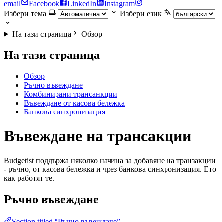
email
Facebook
LinkedIn
Instagram
Избери тема
Избери език
На тази страница
Обзор
На тази страница
Обзор
Ръчно въвеждане
Комбинирани трансанкции
Въвеждане от касова бележка
Банкова синхронизация
Въвеждане на трансакции
Budgetist поддържа няколко начина за добавяне на транзакции
- ръчно, от касова бележка и чрез банкова синхронизация. Ето
как работят те.
Ръчно въвеждане
Section titled “Ръчно въвеждане”