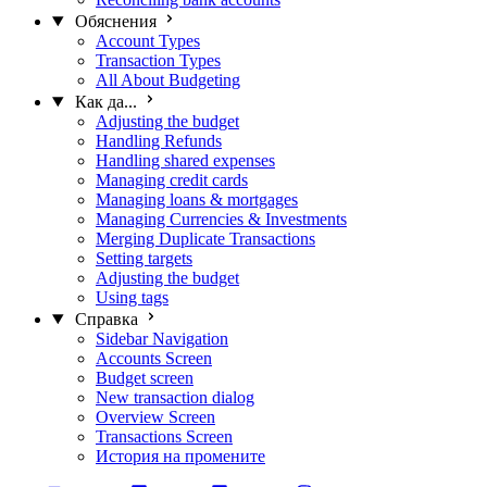
Обяснения
Account Types
Transaction Types
All About Budgeting
Как да...
Adjusting the budget
Handling Refunds
Handling shared expenses
Managing credit cards
Managing loans & mortgages
Managing Currencies & Investments
Merging Duplicate Transactions
Setting targets
Adjusting the budget
Using tags
Справка
Sidebar Navigation
Accounts Screen
Budget screen
New transaction dialog
Overview Screen
Transactions Screen
История на промените